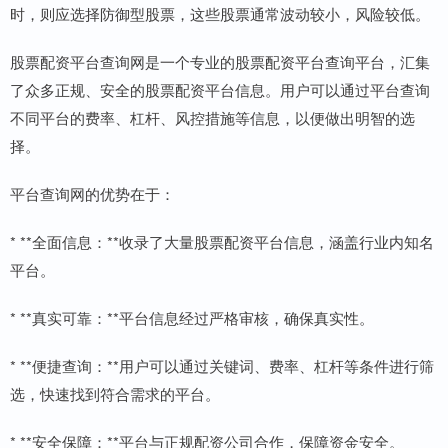
时，则应选择防御型股票，这些股票通常波动较小，风险较低。
股票配资平台查询网是一个专业的股票配资平台查询平台，汇集
了众多正规、安全的股票配资平台信息。用户可以通过平台查询
不同平台的费率、杠杆、风控措施等信息，以便做出明智的选
择。
平台查询网的优势在于：
* **全面信息：**收录了大量股票配资平台信息，涵盖行业内知名
平台。
* **真实可靠：**平台信息经过严格审核，确保真实性。
* **便捷查询：**用户可以通过关键词、费率、杠杆等条件进行筛
选，快速找到符合需求的平台。
* **安全保障：**平台与正规配资公司合作，保障资金安全。