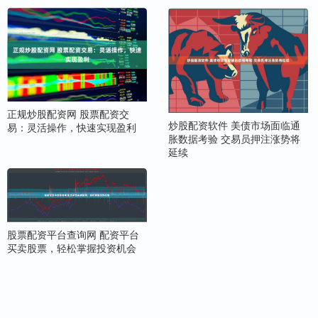
正规炒股配资网 股票配资交
炒股配资软件 美债市场面临通
易：灵活操作，快速实现盈利
胀数据考验 交易员押注涨势将
延续
股票配资平台查询网 配资平台
买卖股票，轻松掌握投资机会