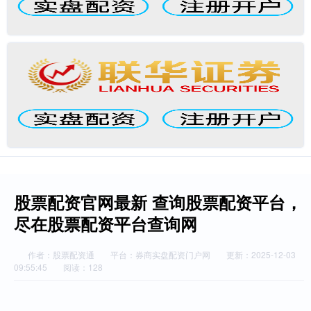
股票配资官网最新 查询股票配资平台，
尽在股票配资平台查询网
作者：股票配资通
平台：券商实盘配资门户网
更新：2025-12-03
09:55:45
阅读：128