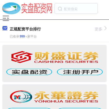
正规配资平台排行
更多
已收录
999
+家平台