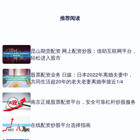
推荐阅读
昆山期货配资 网上配资炒股：借助互联网平台，
轻松进入股市
股票配资业务 日媒：日本2022年离婚夫妻中，
共同生活超20年的老夫老妻离婚率接近1/4
南京正规股票配资平台，安全可靠杠杆炒股服务
在线配资炒股平台选择指南