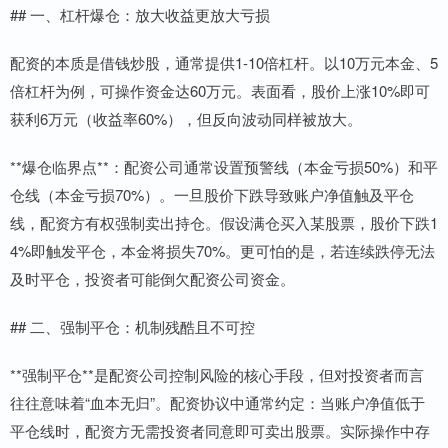
## 一、杠杆爆仓：放大收益更放大亏损
配资的本质是借钱炒股，通常提供1-10倍杠杆。以10万元本金、5
倍杠杆为例，可操作资金达60万元。表面看，股价上涨10%即可
获利6万元（收益率60%），但反向波动同样被放大。
**爆仓临界点**：配资公司通常设置预警线（本金亏损50%）和平
仓线（本金亏损70%）。一旦股价下跌导致账户净值触及平仓
线，配资方有权强制卖出持仓。假设满仓买入某股票，股价下跌1
4%即触发平仓，本金将损失70%。更可怕的是，若连续跌停无法
及时平仓，投资者可能倒欠配资公司资金。
## 二、强制平仓：机制残酷且不可控
**强制平仓**是配资公司控制风险的核心手段，但对投资者而言
往往意味着“血本无归”。配资协议中通常约定：当账户净值低于
平仓线时，配资方无需投资者同意即可卖出股票。实际操作中存