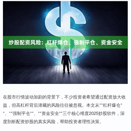
在股市行情波动加剧的背景下，不少投资者希望通过配资放大收
益，但高杠杆背后潜藏的风险往往被忽视。本文从**杠杆爆仓*
*、**强制平仓**、**资金安全**三个核心维度2025炒股软件，深
度剖析配资炒股的真实风险，帮助投资者理性决策。