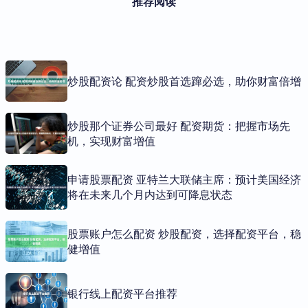
推荐阅读
炒股配资论 配资炒股首选蹿必选，助你财富倍增
炒股那个证券公司最好 配资期货：把握市场先
机，实现财富增值
申请股票配资 亚特兰大联储主席：预计美国经济
将在未来几个月内达到可降息状态
股票账户怎么配资 炒股配资，选择配资平台，稳
健增值
银行线上配资平台推荐