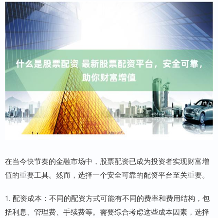
在当今快节奏的金融市场中，股票配资已成为投资者实现财富增
值的重要工具。然而，选择一个安全可靠的配资平台至关重要。
1. 配资成本：不同的配资方式可能有不同的费率和费用结构，包
括利息、管理费、手续费等。需要综合考虑这些成本因素，选择