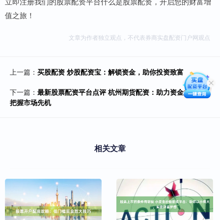
立即注册我们的股票配资平台什么是股票配资，开启您的财富增
值之旅！
文章为作者独立观点，不代表券商实盘配资门户网观点
上一篇：
买股配资 炒股配资宝：解锁资金，助你投资致富
下一篇：
最新股票配资平台点评 杭州期货配资：助力资金放大，
把握市场先机
相关文章